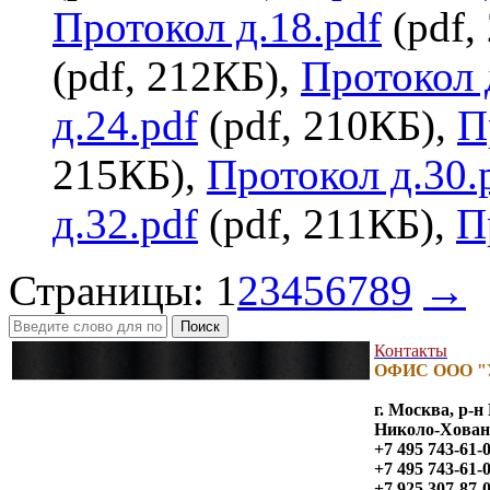
Протокол д.18.pdf
(pdf,
(pdf, 212КБ),
Протокол 
д.24.pdf
(pdf, 210КБ),
П
215КБ),
Протокол д.30.
д.32.pdf
(pdf, 211КБ),
П
Страницы:
1
2
3
4
5
6
7
8
9
→
Поиск
Контакты
ОФИС ООО "
г. Москва, р-
Николо-Хованск
+7 495 743-61-
+7 495 743-61-
+7 925 307-87-